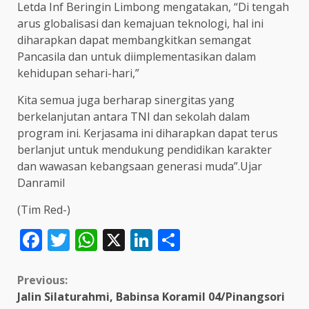
Letda Inf Beringin Limbong mengatakan, “Di tengah
arus globalisasi dan kemajuan teknologi, hal ini
diharapkan dapat membangkitkan semangat
Pancasila dan untuk diimplementasikan dalam
kehidupan sehari-hari,”
Kita semua juga berharap sinergitas yang
berkelanjutan antara TNI dan sekolah dalam
program ini. Kerjasama ini diharapkan dapat terus
berlanjut untuk mendukung pendidikan karakter
dan wawasan kebangsaan generasi muda”.Ujar
Danramil
(Tim Red-)
Facebook
Twitter
WhatsApp
X
LinkedIn
Share
Continue
Previous:
Jalin Silaturahmi, Babinsa Koramil 04/Pinangsori