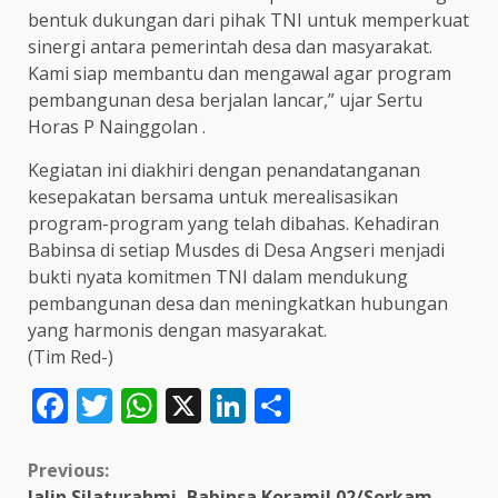
bentuk dukungan dari pihak TNI untuk memperkuat
sinergi antara pemerintah desa dan masyarakat.
Kami siap membantu dan mengawal agar program
pembangunan desa berjalan lancar,” ujar Sertu
Horas P Nainggolan .
Kegiatan ini diakhiri dengan penandatanganan
kesepakatan bersama untuk merealisasikan
program-program yang telah dibahas. Kehadiran
Babinsa di setiap Musdes di Desa Angseri menjadi
bukti nyata komitmen TNI dalam mendukung
pembangunan desa dan meningkatkan hubungan
yang harmonis dengan masyarakat.
(Tim Red-)
Facebook
Twitter
WhatsApp
X
LinkedIn
Share
Continue
Previous:
Jalin Silaturahmi, Babinsa Koramil 02/Sorkam