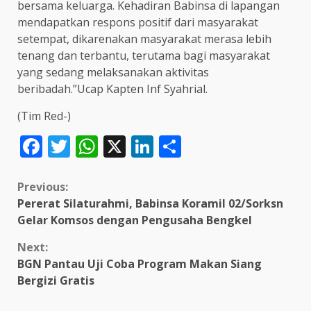
bersama keluarga. Kehadiran Babinsa di lapangan
mendapatkan respons positif dari masyarakat
setempat, dikarenakan masyarakat merasa lebih
tenang dan terbantu, terutama bagi masyarakat
yang sedang melaksanakan aktivitas
beribadah.”Ucap Kapten Inf Syahrial.
(Tim Red-)
Facebook
Twitter
WhatsApp
X
LinkedIn
Share
Continue
Previous:
Pererat Silaturahmi, Babinsa Koramil 02/Sorksn
Reading
Gelar Komsos dengan Pengusaha Bengkel
Next:
BGN Pantau Uji Coba Program Makan Siang
Bergizi Gratis