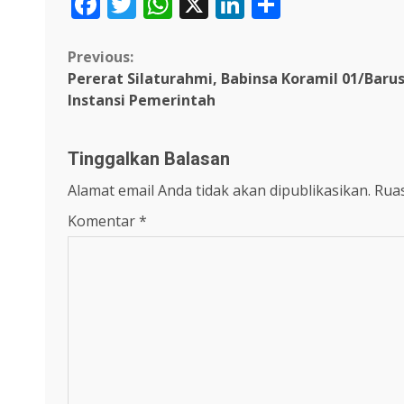
Facebook
Twitter
WhatsApp
X
LinkedIn
Share
Continue
Previous:
Pererat Silaturahmi, Babinsa Koramil 01/Bar
Reading
Instansi Pemerintah
Tinggalkan Balasan
Alamat email Anda tidak akan dipublikasikan.
Ruas
Komentar
*