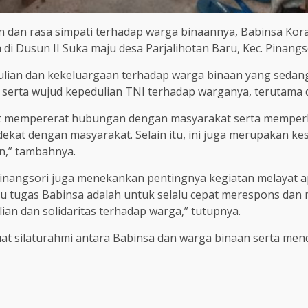
 dan rasa simpati terhadap warga binaannya, Babinsa Kor
di Dusun II Suka maju desa Parjalihotan Baru, Kec. Pinangs
ian dan kekeluargaan terhadap warga binaan yang sedang 
erta wujud kepedulian TNI terhadap warganya, terutama dala
apat mempererat hubungan dengan masyarakat serta mempe
h dekat dengan masyarakat. Selain itu, ini juga merupakan
n,” tambahnya.
inangsori juga menekankan pentingnya kegiatan melayat apa
tu tugas Babinsa adalah untuk selalu cepat merespons dan m
an dan solidaritas terhadap warga,” tutupnya.
uat silaturahmi antara Babinsa dan warga binaan serta m