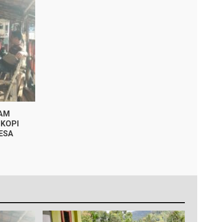
KAM
KOPI
ESA