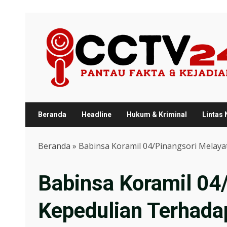
Skip
to
content
Beranda
Headline
Hukum & Kriminal
Lintas
Beranda
»
Babinsa Koramil 04/Pinangsori Melay
Babinsa Koramil 04
Kepedulian Terhada