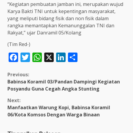
“Kegiatan pembuatan jamban ini, merupakan wujud
Karya Bakti TNI untuk kepentingan masyarakat,
yang meliputi bidang fisik dan non fisik dalam
rangka memantapkan Kemanunggalan TNI dan
Rakyat,” ujar Danramil 05/Kolang
(Tim Red-)
Facebook
Twitter
WhatsApp
X
LinkedIn
Share
Continue
Previous:
Babinsa Koramil 03/Pandan Dampingi Kegiatan
Reading
Posyandu Guna Cegah Angka Stunting
Next:
Manfaatkan Warung Kopi, Babinsa Koramil
06/Kota Komsos Dengan Warga Binaan