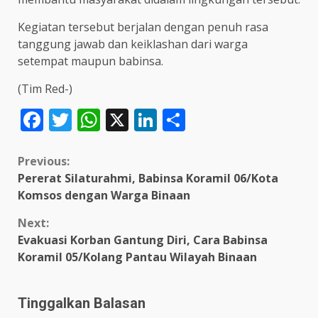
Kegiatan tersebut berjalan dengan penuh rasa
tanggung jawab dan keiklashan dari warga
setempat maupun babinsa.
(Tim Red-)
Facebook
Twitter
WhatsApp
X
LinkedIn
Share
Continue
Previous:
Pererat Silaturahmi, Babinsa Koramil 06/Kota
Reading
Komsos dengan Warga Binaan
Next:
Evakuasi Korban Gantung Diri, Cara Babinsa
Koramil 05/Kolang Pantau Wilayah Binaan
Tinggalkan Balasan