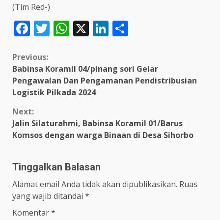
(Tim Red-)
Facebook
Twitter
WhatsApp
X
LinkedIn
Share
Continue
Previous:
Babinsa Koramil 04/pinang sori Gelar
Reading
Pengawalan Dan Pengamanan Pendistribusian
Logistik Pilkada 2024
Next:
Jalin Silaturahmi, Babinsa Koramil 01/Barus
Komsos dengan warga Binaan di Desa Sihorbo
Tinggalkan Balasan
Alamat email Anda tidak akan dipublikasikan.
Ruas
yang wajib ditandai
*
Komentar
*