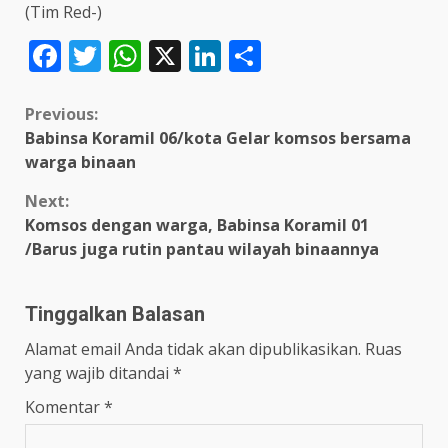
(Tim Red-)
Facebook
Twitter
WhatsApp
X
LinkedIn
Share
Continue
Previous:
Babinsa Koramil 06/kota Gelar komsos bersama
Reading
warga binaan
Next:
Komsos dengan warga, Babinsa Koramil 01
/Barus juga rutin pantau wilayah binaannya
Tinggalkan Balasan
Alamat email Anda tidak akan dipublikasikan.
Ruas
yang wajib ditandai
*
Komentar
*