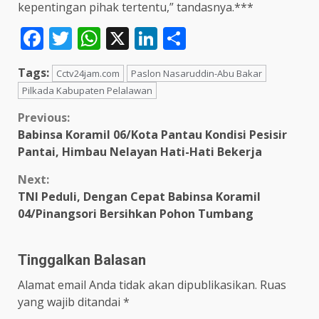
kepentingan pihak tertentu,” tandasnya.***
Facebook
Twitter
WhatsApp
X
LinkedIn
Share
Tags:
Cctv24jam.com
Paslon Nasaruddin-Abu Bakar
Pilkada Kabupaten Pelalawan
Continue
Previous:
Babinsa Koramil 06/Kota Pantau Kondisi Pesisir
Reading
Pantai, Himbau Nelayan Hati-Hati Bekerja
Next:
TNI Peduli, Dengan Cepat Babinsa Koramil
04/Pinangsori Bersihkan Pohon Tumbang
Tinggalkan Balasan
Alamat email Anda tidak akan dipublikasikan.
Ruas
yang wajib ditandai
*