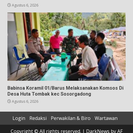
Agustus 6, 2026
Babinsa Koramil 01/Barus Melaksanakan Komsos Di
Desa Huta Tombak kec Sosorgadong
Agustus 6, 2026
Login
Redaksi
Perwakilan & Biro
Wartawan
Copyright © All rights reserved.
|
DarkNews
by AF