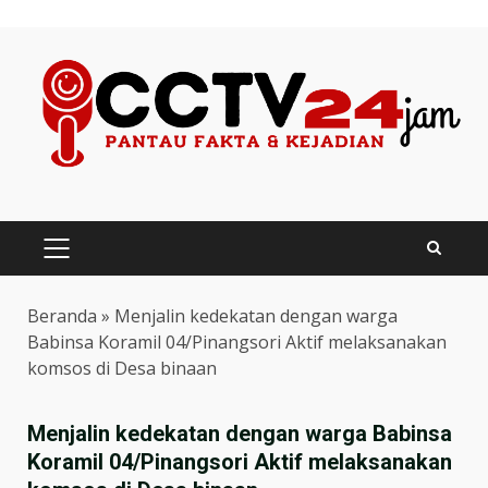
Skip
to
content
PRIMARY
MENU
Beranda
»
Menjalin kedekatan dengan warga
Babinsa Koramil 04/Pinangsori Aktif melaksanakan
komsos di Desa binaan
Menjalin kedekatan dengan warga Babinsa
Koramil 04/Pinangsori Aktif melaksanakan