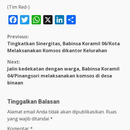
(Tim Red-)
Facebook
Twitter
WhatsApp
X
LinkedIn
Share
Continue
Previous:
Tingkatkan Sinergitas, Babinsa Koramil 06/Kota
Reading
Melaksanakan Komsos dikantor Kelurahan
Next:
Jalin kedekatan dengan warga, Babinsa Koramil
04/Pinangsori melaksanakan komsos di desa
binaan
Tinggalkan Balasan
Alamat email Anda tidak akan dipublikasikan.
Ruas
yang wajib ditandai
*
Komentar
*