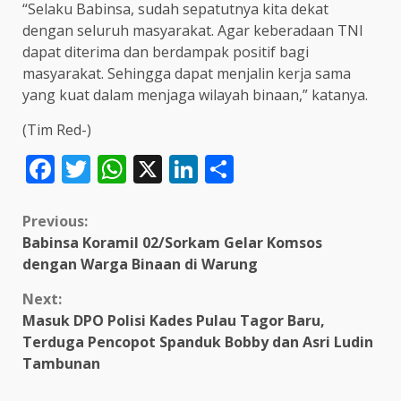
“Selaku Babinsa, sudah sepatutnya kita dekat
dengan seluruh masyarakat. Agar keberadaan TNI
dapat diterima dan berdampak positif bagi
masyarakat. Sehingga dapat menjalin kerja sama
yang kuat dalam menjaga wilayah binaan,” katanya.
(Tim Red-)
Facebook
Twitter
WhatsApp
X
LinkedIn
Share
Continue
Previous:
Babinsa Koramil 02/Sorkam Gelar Komsos
Reading
dengan Warga Binaan di Warung
Next:
Masuk DPO Polisi Kades Pulau Tagor Baru,
Terduga Pencopot Spanduk Bobby dan Asri Ludin
Tambunan