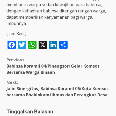
membantu warga sudah kewajiban para babinsa,
dengan kehadiran babinsa ditengah tengah warga,
dapat memberikan kenyamanan bagi warga,
imbuhnya.
(Tim Red-)
Facebook
Twitter
WhatsApp
X
LinkedIn
Share
Continue
Previous:
Babinsa Koramil 04/Pinangsori Gelar Komsos
Reading
Bersama Warga Binaan
Next:
Jalin Sinergitas, Babinsa Koramil 06/Kota Komsos
bersama Bhabinkamtibmas dan Perangkat Desa
Tinggalkan Balasan