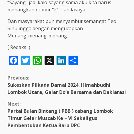
“Sayang” jadi kalo sayang sama aku kita harus
menangkan nomor “2”. Tandasnya
Dan masyarakat pun menyambut semangat Teo
Sinulingga dengan mengucapkan
Menang..menang..menang..
( Redaksi )
Facebook
Twitter
WhatsApp
X
LinkedIn
Share
Continue
Previous:
Sukeskan Pilkada Damai 2024, Himahbudhi
Reading
Lombok Utara, Gelar Do’a Bersama dan Deklarasi
Next:
Partai Bulan Bintang ( PBB ) cabang Lombok
Timur Gelar Muscab Ke – VI Sekaligus
Pembentukan Ketua Baru DPC