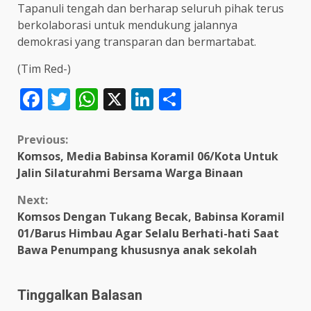
Tapanuli tengah dan berharap seluruh pihak terus
berkolaborasi untuk mendukung jalannya
demokrasi yang transparan dan bermartabat.
(Tim Red-)
Facebook
Twitter
WhatsApp
X
LinkedIn
Share
Continue
Previous:
Komsos, Media Babinsa Koramil 06/Kota Untuk
Reading
Jalin Silaturahmi Bersama Warga Binaan
Next:
Komsos Dengan Tukang Becak, Babinsa Koramil
01/Barus Himbau Agar Selalu Berhati-hati Saat
Bawa Penumpang khususnya anak sekolah
Tinggalkan Balasan