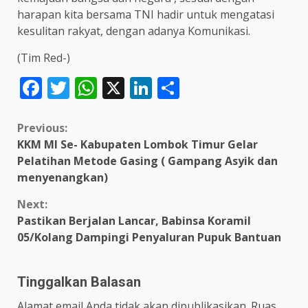
harapan kita bersama TNI hadir untuk mengatasi
kesulitan rakyat, dengan adanya Komunikasi.
(Tim Red-)
Facebook
Twitter
WhatsApp
X
LinkedIn
Share
Continue
Previous:
KKM MI Se- Kabupaten Lombok Timur Gelar
Reading
Pelatihan Metode Gasing ( Gampang Asyik dan
menyenangkan)
Next:
Pastikan Berjalan Lancar, Babinsa Koramil
05/Kolang Dampingi Penyaluran Pupuk Bantuan
Tinggalkan Balasan
Alamat email Anda tidak akan dipublikasikan.
Ruas