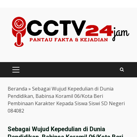
Skip
to
content
PRIMARY
MENU
Beranda
»
Sebagai Wujud Kepedulian di Dunia
Pendidikan, Babinsa Koramil 06/Kota Beri
Pembinaan Karakter Kepada Siswa Siswi SD Negeri
084082
Sebagai Wujud Kepedulian di Dunia
Pendidikan, Babinsa Koramil 06/Kota Beri