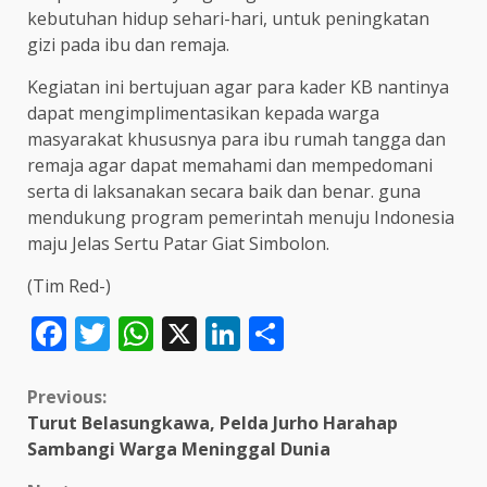
kebutuhan hidup sehari-hari, untuk peningkatan
gizi pada ibu dan remaja.
Kegiatan ini bertujuan agar para kader KB nantinya
dapat mengimplimentasikan kepada warga
masyarakat khususnya para ibu rumah tangga dan
remaja agar dapat memahami dan mempedomani
serta di laksanakan secara baik dan benar. guna
mendukung program pemerintah menuju Indonesia
maju Jelas Sertu Patar Giat Simbolon.
(Tim Red-)
Facebook
Twitter
WhatsApp
X
LinkedIn
Share
Continue
Previous:
Turut Belasungkawa, Pelda Jurho Harahap
Reading
Sambangi Warga Meninggal Dunia