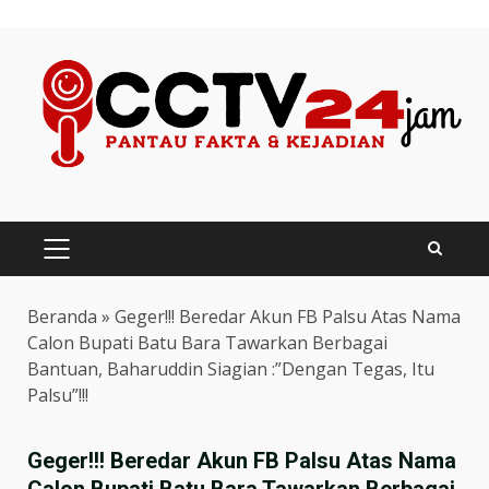
Skip
to
content
PRIMARY
MENU
Beranda
»
Geger!!! Beredar Akun FB Palsu Atas Nama
Calon Bupati Batu Bara Tawarkan Berbagai
Bantuan, Baharuddin Siagian :”Dengan Tegas, Itu
Palsu”!!!
Geger!!! Beredar Akun FB Palsu Atas Nama
Calon Bupati Batu Bara Tawarkan Berbagai