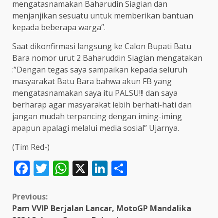
mengatasnamakan Baharudin Siagian dan
menjanjikan sesuatu untuk memberikan bantuan
kepada beberapa warga”.
Saat dikonfirmasi langsung ke Calon Bupati Batu
Bara nomor urut 2 Baharuddin Siagian mengatakan
:”Dengan tegas saya sampaikan kepada seluruh
masyarakat Batu Bara bahwa akun FB yang
mengatasnamakan saya itu PALSU!!! dan saya
berharap agar masyarakat lebih berhati-hati dan
jangan mudah terpancing dengan iming-iming
apapun apalagi melalui media sosial” Ujarnya.
(Tim Red-)
Facebook
Twitter
WhatsApp
X
LinkedIn
Share
Continue
Previous:
Pam VVIP Berjalan Lancar, MotoGP Mandalika