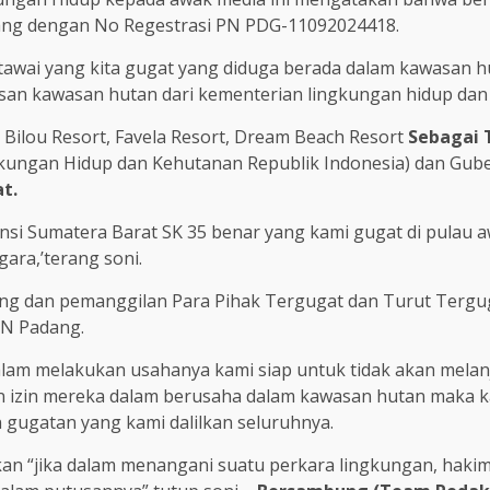
dang dengan No Regestrasi PN PDG-11092024418.
tawai yang kita gugat yang diduga berada dalam kawasan h
san kawasan hutan dari kementerian lingkungan hidup dan 
 Bilou Resort, Favela Resort, Dream Beach Resort
Sebagai
gkungan Hidup dan Kehutanan Republik Indonesia) dan Gub
t.
insi Sumatera Barat SK 35 benar yang kami gugat di pulau
ara,’terang soni.
ang dan pemanggilan Para Pihak Tergugat dan Turut Tergug
PN Padang.
 dalam melakukan usahanya kami siap untuk tidak akan mel
kan izin mereka dalam berusaha dalam kawasan hutan maka 
gugatan yang kami dalilkan seluruhnya.
ukan “jika dalam menangani suatu perkara lingkungan, hak