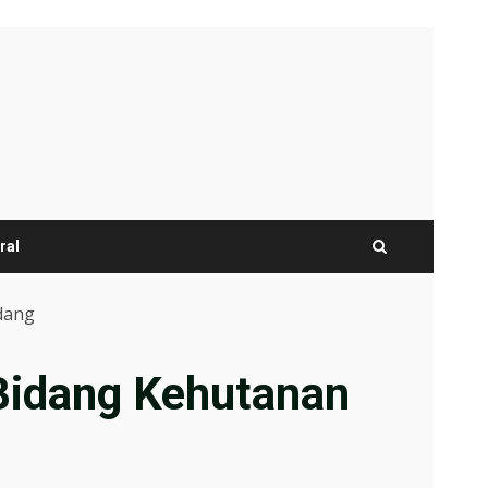
ral
dang
Bidang Kehutanan