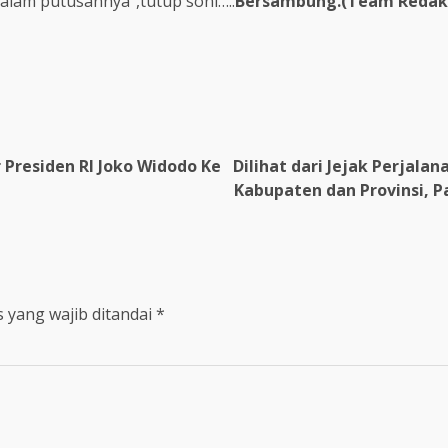
lam putusannya”,tutup soni…..
Bersambung.(Team Redak
Presiden RI Joko Widodo Ke
Dilihat dari Jejak Perjala
Kabupaten dan Provinsi, Pa
 yang wajib ditandai
*