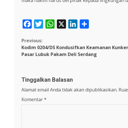
maka hakim harus berpihak kepada lingkungan da
Facebook
Twitter
WhatsApp
X
LinkedIn
Share
Continue
Previous:
Kodim 0204/DS Kondusifkan Keamanan Kunker 
Reading
Pasar Lubuk Pakam Deli Serdang
Tinggalkan Balasan
Alamat email Anda tidak akan dipublikasikan.
Ruas
Komentar
*