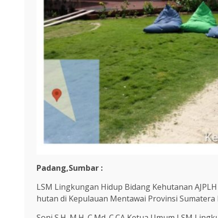
Padang,Sumbar :
LSM Lingkungan Hidup Bidang Kehutanan AJPLH (A
hutan di Kepulauan Mentawai Provinsi Sumatera
Soni,S.H.,M.H.,C.Md.,C.CA Ketua Umum LSM Ling