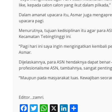
like, kepada calon calon yang ikut dalam pilkada,”
Dalam amanat upacara itu, Asmar juga mengapresi
upacara pagi.
Menurutnya, tujuan kedisiplinan itu agar para 
Kecamatan Tebingtinggi ini.
“Pagi hari ini saya ingin mengingatkan kembali p
Asmar.
Dijelaskannya, para ASN hendaknya dapat benar-
profesionalisme ASN, tambahnya, sangat penting
“Maupun pada masyarakat luas. Kewajiban seorang
Editor…zamri.
Facebook
Twitter
WhatsApp
X
LinkedIn
Share