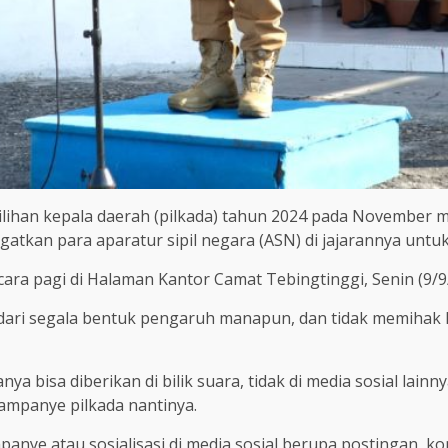
han kepala daerah (pilkada) tahun 2024 pada November me
tkan para aparatur sipil negara (ASN) di jajarannya untuk
ra pagi di Halaman Kantor Camat Tebingtinggi, Senin (9/9
 dari segala bentuk pengaruh manapun, dan tidak memihak 
 bisa diberikan di bilik suara, tidak di media sosial lainn
ampanye pilkada nantinya.
nye atau sosialisasi di media sosial berupa postingan, k