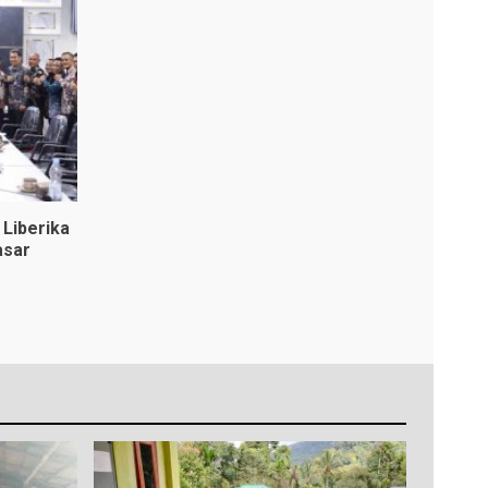
Liberika
asar