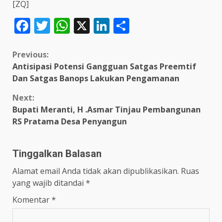
[ZQ]
Facebook
Twitter
WhatsApp
X
LinkedIn
Share
Continue
Previous:
Antisipasi Potensi Gangguan Satgas Preemtif
Reading
Dan Satgas Banops Lakukan Pengamanan
Next:
Bupati Meranti, H .Asmar Tinjau Pembangunan
RS Pratama Desa Penyangun
Tinggalkan Balasan
Alamat email Anda tidak akan dipublikasikan.
Ruas
yang wajib ditandai
*
Komentar
*