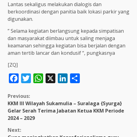
Lantas sekaligus melakukan dialogis dan
berkoordinasi dengan panitia baik lokasi parkir yang
digunakan.
” Selama kegiatan berlangsung kepada simpatisan
dan masyarakat diimbau untuk saling menjaga
keamanan sehingga kegiatan bisa berjalan dengan
aman tertib lancar dan kondusif “, pungkasnya
[ZQ]
Facebook
Twitter
WhatsApp
X
LinkedIn
Share
Continue
Previous:
KKM III Wilayah Sukamulia – Suralaga {Syurga}
Reading
Gelar Serah Terima Jabatan Ketua KKM Periode
2024 – 2029
Next: