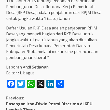
114 Tahun 2015 tentang Pedoman Perencanaan
Pembangunan Desa, Rencana Kerja Pemerintah
Desa (RKP Desa) adalah penjabaran dari RPJM Desa
untuk jangka waktu 1 (satu) tahun.
Daftar Usulan RKP Desa adalah penjabaran RPJM
Desa yang menjadi bagian dari RKP Desa untuk
jangka waktu 1 (satu) tahun yang akan diusulkan
Pemerintah Desa kepada Pemerintah Daerah
Kabupaten/Kota melalui mekanisme perencanaan
pembangunan daerah”
Laporan Andi Setiawan
Editor : L bagus
Facebook
Twitter
WhatsApp
X
LinkedIn
Share
Continue
Previous:
Pasangan Iron-Edwin Resmi Diterima di KPU
Reading
Lombok Timur