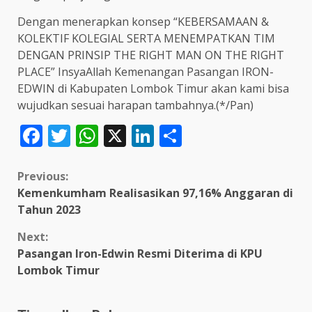
Dengan menerapkan konsep “KEBERSAMAAN &
KOLEKTIF KOLEGIAL SERTA MENEMPATKAN TIM
DENGAN PRINSIP THE RIGHT MAN ON THE RIGHT
PLACE” InsyaAllah Kemenangan Pasangan IRON-
EDWIN di Kabupaten Lombok Timur akan kami bisa
wujudkan sesuai harapan tambahnya.(*/Pan)
Facebook
Twitter
WhatsApp
X
LinkedIn
Share
Continue
Previous:
Kemenkumham Realisasikan 97,16% Anggaran di
Reading
Tahun 2023
Next:
Pasangan Iron-Edwin Resmi Diterima di KPU
Lombok Timur