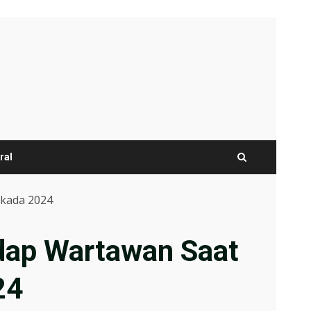
ral
lkada 2024
dap Wartawan Saat
24