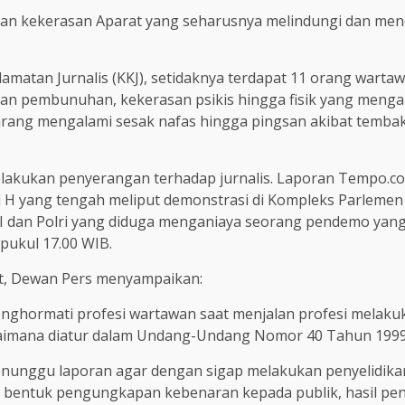
ban kekerasan Aparat yang seharusnya melindungi dan men
amatan Jurnalis (KKJ), setidaknya terdapat 11 orang wartaw
aman pembunuhan, kekerasan psikis hingga fisik yang mengak
ng mengalami sesak nafas hingga pingsan akibat tembakan
 melakukan penyerangan terhadap jurnalis. Laporan Tempo.c
H yang tengah meliput demonstrasi di Kompleks Parlemen 
I dan Polri yang diduga menganiaya seorang pendemo yang t
pukul 17.00 WIB.
ut, Dewan Pers menyampaikan:
ghormati profesi wartawan saat menjalan profesi melakuk
imana diatur dalam Undang-Undang Nomor 40 Tahun 1999 
menunggu laporan agar dengan sigap melakukan penyelidika
 bentuk pengungkapan kebenaran kepada publik, hasil peny