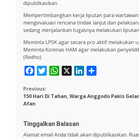
dipublikasikan.
Mempertimbangkan kerja liputan para wartawan y
mengevaluasi rencana tindak lanjut dan pelaks
sedang menjalankan tugasnya melakukan liputan
Meminta LPSK agar secara pro aktif melakukan u
Meminta Komnas HAM agar melakukan penyelidika
(Redho)
Facebook
Twitter
WhatsApp
X
LinkedIn
Share
Continue
Previous:
150 Hari Di Tahan, Warga Anggodo Pakis Gelar
Reading
Afan
Tinggalkan Balasan
Alamat email Anda tidak akan dipublikasikan.
Ruas