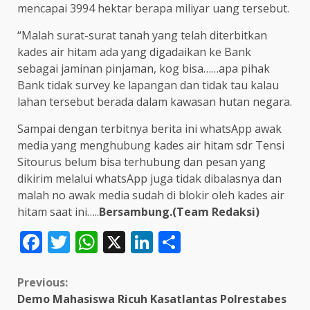
mencapai 3994 hektar berapa miliyar uang tersebut.
“Malah surat-surat tanah yang telah diterbitkan
kades air hitam ada yang digadaikan ke Bank
sebagai jaminan pinjaman, kog bisa……apa pihak
Bank tidak survey ke lapangan dan tidak tau kalau
lahan tersebut berada dalam kawasan hutan negara.
Sampai dengan terbitnya berita ini whatsApp awak
media yang menghubung kades air hitam sdr Tensi
Sitourus belum bisa terhubung dan pesan yang
dikirim melalui whatsApp juga tidak dibalasnya dan
malah no awak media sudah di blokir oleh kades air
hitam saat ini…..
Bersambung.(Team Redaksi)
Facebook
Twitter
WhatsApp
X
LinkedIn
Share
Continue
Previous:
Demo Mahasiswa Ricuh Kasatlantas Polrestabes