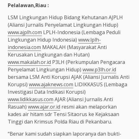
Pelalawan,Riau :
LSM Lingkungan Hidup Bidang Kehutanan AJPLH
(Aliansi Jurnalis Penyelamat Lingkungan Hidup)
www.ajplh.com
LPLH-Indonesia (Lembaga Peduli
Lingkungan Hidup Indonesia)
www.lplh-
indonesia.com
MAKALAH (Masyarakat Anti
Kerusakan Lingkungan dan Hutan)
www.makalah.or.id
P3LH (Perkumpulan Pengacara
Penyelamat Lingkungan Hidup)
www.p3lh.or.id
bersama LSM Anti Korupsi AJAK (Aliansi Jurnalis Anti
Korupsi)
www.ajaknews.com
LIDIKKASUS (Lembaga
Investigasi Data Indikasi Korupsi)
www.lidikkasus.com
AJAR (Aliansi Jurnalis Anti
Rasuah)
www.ajar.or.id
resmi akan melaporkan
kades air hitam sdr Tensi Sitaorus ke Kejaksaan
Tinggi dan Krimsus Polda Riau di Pekanbaru.
“Benar kami sudah siapkan laporanya dan bukti-